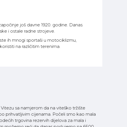
 započinje još davne 1920. godine. Danas
ke i ostale radne strojeve.
ste ih mnogi sportaši u motociklizmu,
stiti na različitim terenima.
itezu sa namjerom da na viteško tržište
 po prihvatljivim cijenama. Počeli smo kao mala
ećih trgovina rezervih dijelova za mala i
som možemo reći da danas poslujemo na 6500