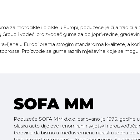
ma za motocikle i bicikle u Europi, poduzeće je čija tradicija
 Group i vodeći proizvođač guma za poljoprivredne, građevins
vljene u Europi prema strogim standardima kvalitete, a kori
tocrossa. Proizvode se gume raznih mješavina koje se mogu kori
SOFA MM
Poduzeće SOFA MM d.o.o. osnovano je 1995. godine u V
plasira auto dijelove renomiranih svjetskih proizvođača
trgovina da bismo u međuvremenu narasli u jednu od vod
teretna vozila na području Središnje Bosne. Sa pono