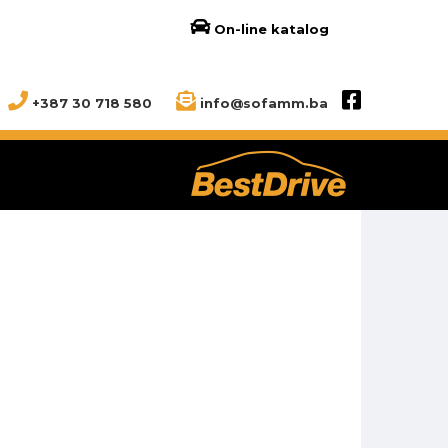
On-line katalog
+387 30 718 580
info@sofamm.ba