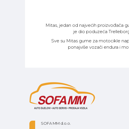
Mitas, jedan od najvećih proizvođača gu
je dio poduzeća Trelleborg
Sve su Mitas gume za motocikle napra
ponajviše vozači endura i mo
SOFA MM d.o.o.